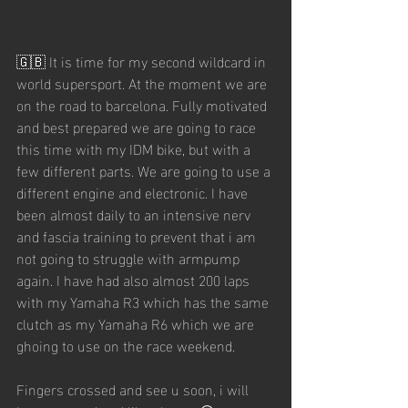
🇬🇧 It is time for my second wildcard in 
world supersport. At the moment we are 
on the road to barcelona. Fully motivated 
and best prepared we are going to race 
this time with my IDM bike, but with a 
few different parts. We are going to use a 
different engine and electronic. I have 
been almost daily to an intensive nerv 
and fascia training to prevent that i am 
not going to struggle with armpump 
again. I have had also almost 200 laps 
with my Yamaha R3 which has the same 
clutch as my Yamaha R6 which we are 
ghoing to use on the race weekend.
Fingers crossed and see u soon, i will 