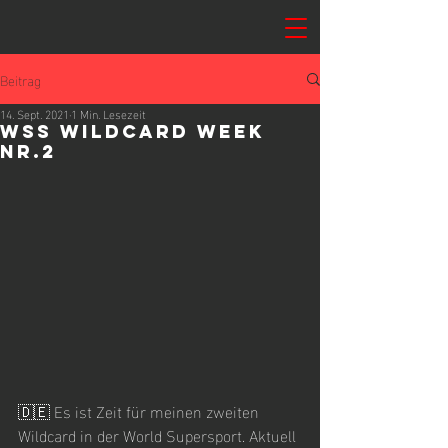
Beitrag
14. Sept. 2021
1 Min. Lesezeit
WSS Wildcard Week
Nr.2
🇩🇪 Es ist Zeit für meinen zweiten 
Wildcard in der World Supersport. Aktuell 