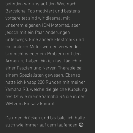
befinden wir uns auf den Weg nach 
Barcelona. Top motiviert und bestens 
vorbereitet sind wir diesmal mit 
unserem eigenen IDM Motorrad, aber 
jedoch mit ein Paar Änderungen 
unterwegs. Eine andere Elektronik und 
ein anderer Motor werden verwendet. 
Um nicht wieder ein Problem mit den 
Armen zu haben, bin ich fast täglich in 
einer Faszien und Nerven Therapie bei 
einem Spezialisten gewesen. Ebenso 
hatte ich knapp 200 Runden mit meiner 
Yamaha R3, welche die gleiche Kupplung 
besitzt wie meine Yamaha R6 die in der 
WM zum Einsatz kommt.
Daumen drücken und bis bald, ich halte 
euch wie immer auf dem laufenden 😊