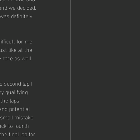
 and we decided, 
was definitely 
ifficult for me 
st like at the 
 race as well 
e second lap I 
 qualifying 
the laps. 
and potential 
 small mistake 
ack to fourth 
e final lap for 