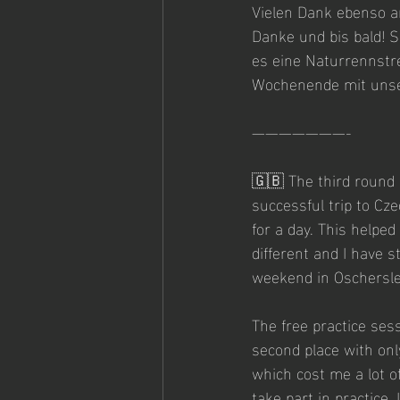
Vielen Dank ebenso an
Danke und bis bald! S
es eine Naturrennstre
Wochenende mit unser
———————-
🇬🇧 The third round 
successful trip to Cze
for a day. This helpe
different and I have s
weekend in Oschersleb
The free practice sess
second place with onl
which cost me a lot of
take part in practice.