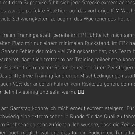
n mit dem Superbike fühlt sich jede Strecke extrem anders
Dies war die perfekte Reaktion, auf das vorherige IDM Woch
 viele Schwierigkeiten zu beginn des Wochenendes hatte.
 freien Trainings statt, bereits im FP1 fühlte ich mich seh
eiten Platz mit nur einem minimalen Rückstand. Im FP2 hat
Sensor Fehler, der mich viel Zeit gekostet hat, das Team 
earbeitet, damit ich trotzdem am Training teilnehmen konn
en Platz mit dem harten Reifen, einer erneuten Zeitsteiger
as dritte freie Training fand unter Mischbedingungen stat
 auch 90% der anderen Fahrer kein Risiko zu gehen, denn d
definitiv sonnig und sehr warm. 👍🏼
n am Samstag konnte ich mich erneut extrem steigern. Für 
hwierig eine extrem schnelle Runde für das Quali zu fahr
am Sachsenring sehr zufrieden. Ich wusste, dass die Zeit v
nen auch möglich war und dies für ein Podium die Tür öff