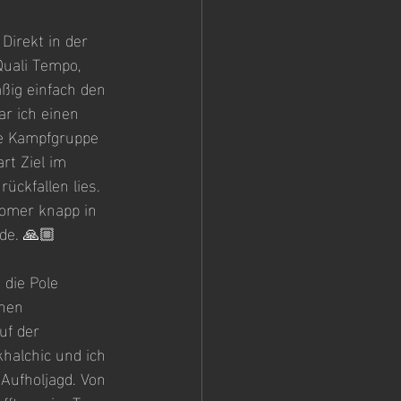
Direkt in der 
uali Tempo, 
äßig einfach den 
ar ich einen 
ie Kampfgruppe 
rt Ziel im 
ückfallen lies. 
omer knapp in 
de. 🙏🏼
die Pole 
nen 
uf der 
halchic und ich 
 Aufholjagd. Von 