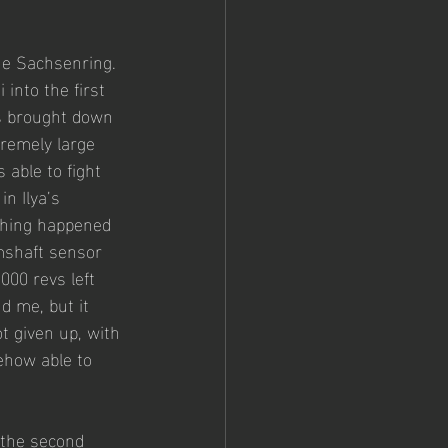
the Sachsenring. 
into the first 
as brought down 
tremely large 
able to fight 
n Ilya’s 
ething happened 
amshaft sensor 
00 revs left 
d me, but it 
t given up, with 
ehow able to 
 the second 