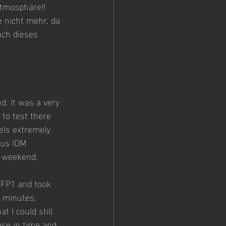
Atmosphäre!! 
e nicht mehr, da 
uch dieses 
. It was a very 
 to test there 
els extremely 
ious IDM 
e weekend.
n FP1 and took 
w minutes, 
 I could still 
ease in time and 