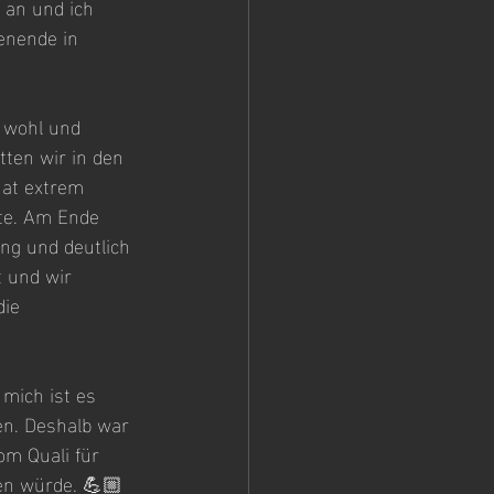
 an und ich 
enende in 
r wohl und 
ten wir in den 
hat extrem 
te. Am Ende 
ung und deutlich 
t und wir 
ie 
mich ist es 
en. Deshalb war 
om Quali für 
nen würde. 💪🏼