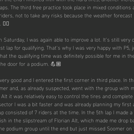
laps. The third free practice took place in mixed conditions
riders, not to take any risks because the weather forecast 
👍🏼
n Saturday, I was again able to improve a lot. It’s still very d
st lap for qualifying. That’s why I was very happy with P5, ju
at the qualifying time was definitely possible for me in the
he door for a podium. 💪🏼
ery good and I entered the first corner in third place. In th
er and, as already suspected, went with the group with my
Alt it was relatively easy to control the tires and complete 
 sector I was a bit faster and was already planning my first 
p consisted of 7 riders at the time. In the 5th lap I made a
nish in the slipstream of Florian Alt, which made me drop b
 the podium group until the end but just missed Soomer on th