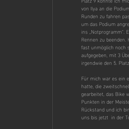
Platz 9 konnte ich mi
von Ilya an die Podiu
Runden zu fahren pass
um das Podium angrei
ins „Notprogramm“. E
Rennen zu beenden. H
fast unmöglich noch s
aufgegeben, mit 3 Üb
irgendwie den 5. Platz
Für mich war es ein 
hatte, die zweitschne
gearbeitet, das Bike 
Punkten in der Meiste
Rückstand und ich bi
uns bis jetzt  in der T