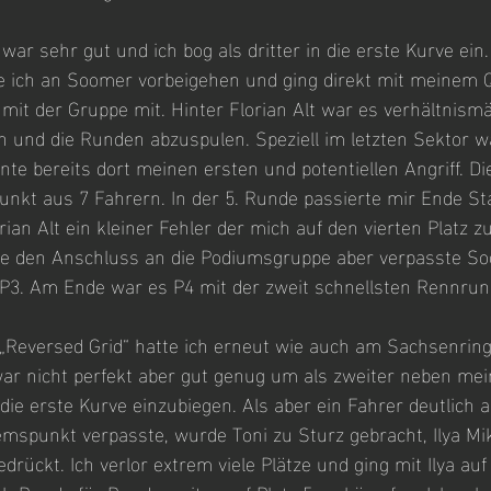
ar sehr gut und ich bog als dritter in die erste Kurve ein. 
 ich an Soomer vorbeigehen und ging direkt mit meinem Q
 mit der Gruppe mit. Hinter Florian Alt war es verhältnism
en und die Runden abzuspulen. Speziell im letzten Sektor w
ante bereits dort meinen ersten und potentiellen Angriff. D
nkt aus 7 Fahrern. In der 5. Runde passierte mir Ende Sta
an Alt ein kleiner Fehler der mich auf den vierten Platz zur
de den Anschluss an die Podiumsgruppe aber verpasste So
P3. Am Ende war es P4 mit der zweit schnellsten Rennrun
„Reversed Grid“ hatte ich erneut wie auch am Sachsenring 
war nicht perfekt aber gut genug um als zweiter neben mei
die erste Kurve einzubiegen. Als aber ein Fahrer deutlich a
mspunkt verpasste, wurde Toni zu Sturz gebracht, Ilya Mik
rückt. Ich verlor extrem viele Plätze und ging mit Ilya auf