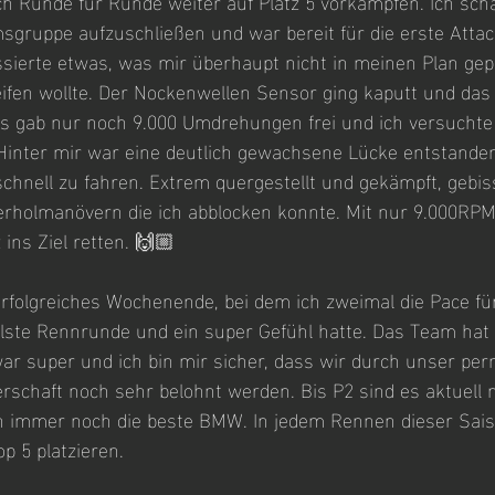
ch Runde für Runde weiter auf Platz 5 vorkämpfen. Ich scha
msgruppe aufzuschließen und war bereit für die erste Attack
ierte etwas, was mir überhaupt nicht in meinen Plan gepa
fen wollte. Der Nockenwellen Sensor ging kaputt und das 
s gab nur noch 9.000 Umdrehungen frei und ich versuchte
inter mir war eine deutlich gewachsene Lücke entstanden
chnell zu fahren. Extrem quergestellt und gekämpft, gebis
erholmanövern die ich abblocken konnte. Mit nur 9.000RPM
 ins Ziel retten. 🙌🏼
erfolgreiches Wochenende, bei dem ich zweimal die Pace f
llste Rennrunde und ein super Gefühl hatte. Das Team hat
war super und ich bin mir sicher, dass wir durch unser pe
rschaft noch sehr belohnt werden. Bis P2 sind es aktuell 
n immer noch die beste BMW. In jedem Rennen dieser Sais
op 5 platzieren.