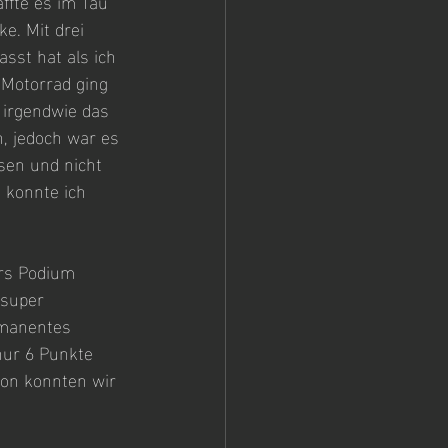
ffte es im Tau 
e. Mit drei 
sst hat als ich 
Motorrad ging 
 irgendwie das 
, jedoch war es 
sen und nicht 
 konnte ich 
ürs Podium 
 super 
rmanentes 
nur 6 Punkte 
on konnten wir 