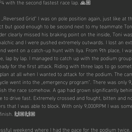
P4 with the second fastest race lap. 🙏🏼
„Reversed Grid“ I was on pole position again, just like at 
ct but good enough to be second next to my teammate Toni 
der clearly missed his braking point on the inside, Toni w
halchic and I were pushed extremely outwards. I lost an ex
nd went on a catch-up hunt with Ilya. From 9th place, I was 
, lap by lap. I managed to catch up with the podium group i
ady for the first attack. Riding with three laps to go som
y plan at all when I wanted to attack for the podium. The c
cle went into the „emergency program“. There was only 9,0
inish the race somehow. A gap had grown significantly behin
 to drive fast. Extremely crossed and fought, bitten and no
s that I was able to block. With only 9,000RPM I was som
 finish. 🙌🏼🙌🏼
ssful weekend where I had the pace for the podium twice,