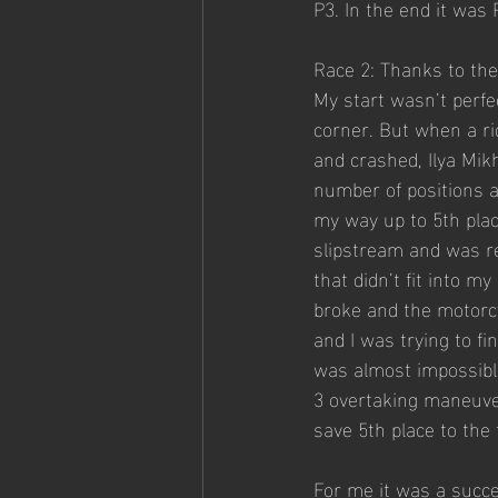
P3. In the end it was 
Race 2: Thanks to the 
My start wasn’t perfe
corner. But when a ri
and crashed, Ilya Mik
number of positions a
my way up to 5th place
slipstream and was re
that didn’t fit into m
broke and the motorcy
and I was trying to f
was almost impossible
3 overtaking maneuver
save 5th place to the
For me it was a succe