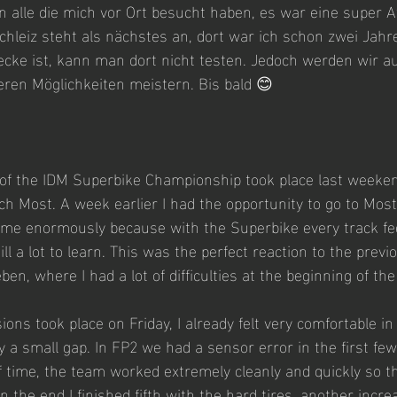
 alle die mich vor Ort besucht haben, es war eine super 
chleiz steht als nächstes an, dort war ich schon zwei Jahr
cke ist, kann man dort nicht testen. Jedoch werden wir a
en Möglichkeiten meistern. Bis bald 😊
of the IDM Superbike Championship took place last weekend
ch Most. A week earlier I had the opportunity to go to Most
d me enormously because with the Superbike every track fe
till a lot to learn. This was the perfect reaction to the prev
en, where I had a lot of difficulties at the beginning of th
ions took place on Friday, I already felt very comfortable i
y a small gap. In FP2 we had a sensor error in the first fe
 time, the team worked extremely cleanly and quickly so that
 In the end I finished fifth with the hard tires, another incr