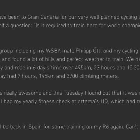
e been to Gran Canaria for our very well planned cycling 
f a question: “Is it required to train hard for world champi
group including my WSBK mate Philipp Öttl and my cycling f
and found a lot of hills and perfect weather to train. We h
ly and rode in 6 day’s time over 495km, 23 hours and 10.20
day had 7 hours, 145km and 3700 climbing meters. 
 really awesome and this Tuesday I found out that it was r
s I had my yearly fitness check at ortema’s HQ, which had r
l be back in Spain for some training on my R6 again. Can’t wai