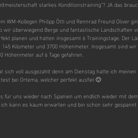
eltmeisterschaft starkes Konditionstraining“? JA das brauc
WM-Kollegen Philipp Öttl und Rennrad Freund Oliver gin
o wir überwiegend Berge und fantastische Landschaften vo
fekt planen und hatten insgesamt 6 Trainingstage. Der Lä
 145 Kilometer und 3700 Höhenmeter. Insgesamt sind wir 4
0 Höhenmeter auf 6 Tage gefahren. 
 sich voll ausgezahlt denn am Dienstag hatte ich meinen 
test bei Ortema, welcher perfekt ausfiel 🙂 
es für uns wieder nach Spanien um endlich wieder mit de
, ich kann es kaum erwarten und bin schon sehr gespannt 