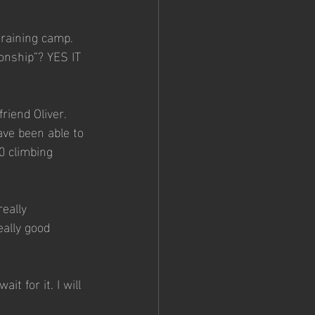
training camp. 
onship”? YES IT 
riend Oliver. 
ave been able to 
0 climbing 
eally 
eally good 
t for it. I will 