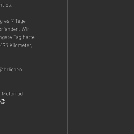
ht es!
g es 7 Tage 
rfanden. Wir 
ngste Tag hatte 
95 Kilometer, 
jährlichen 
m Motorrad 
😉 