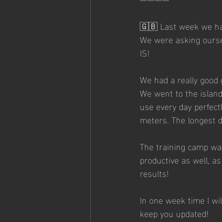
🇬🇧 Last week we hav
We were asking oursel
IS! 
We had a really good 
We went to the island 
use every day perfect
meters. The longest 
The training camp was
productive as well, a
results! 
In one week time I wil
keep you updated!